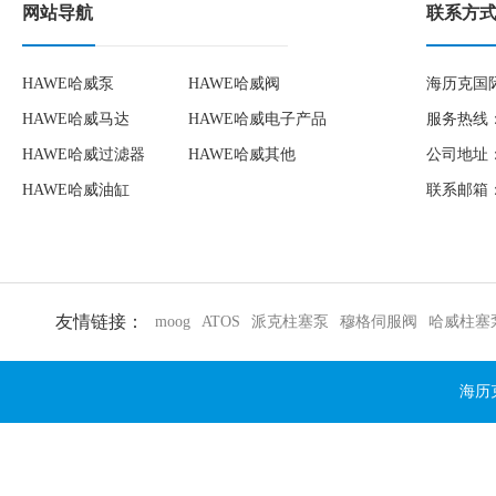
网站导航
联系方
HAWE哈威泵
HAWE哈威阀
海历克国
HAWE哈威马达
HAWE哈威电子产品
服务热线：1
HAWE哈威过滤器
HAWE哈威其他
公司地址：
HAWE哈威油缸
联系邮箱：to
友情链接：
moog
ATOS
派克柱塞泵
穆格伺服阀
哈威柱塞
海历