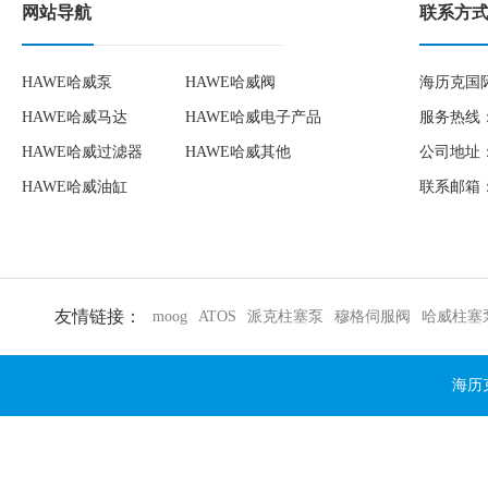
网站导航
联系方
HAWE哈威泵
HAWE哈威阀
海历克国
HAWE哈威马达
HAWE哈威电子产品
服务热线：1
HAWE哈威过滤器
HAWE哈威其他
公司地址：
HAWE哈威油缸
联系邮箱：to
友情链接：
moog
ATOS
派克柱塞泵
穆格伺服阀
哈威柱塞
海历